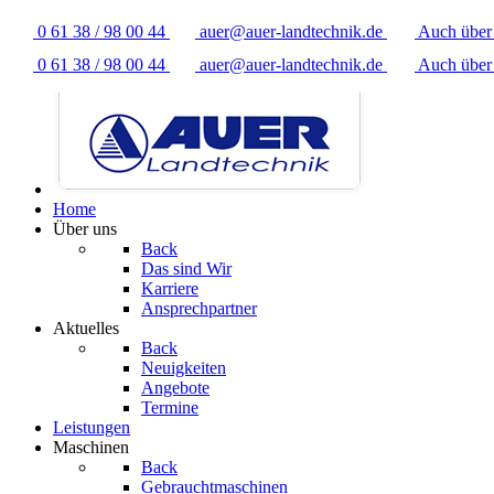
0 61 38 / 98 00 44
auer@auer-landtechnik.de
Auch übe
0 61 38 / 98 00 44
auer@auer-landtechnik.de
Auch übe
Home
Über uns
Back
Das sind Wir
Karriere
Ansprechpartner
Aktuelles
Back
Neuigkeiten
Angebote
Termine
Leistungen
Maschinen
Back
Gebrauchtmaschinen