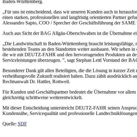
Baden-Württemberg.
„Für uns ist entscheidend, dass wir unseren Kunden auch in herausfo
einen starken, professionellen und langfristig orientierten Partner
Alessandro Sapio, COO / Sprecher der Geschäftsführung d
Auch aus Sicht der BAG Allgäu-Oberschwaben ist die Übernahme ein 
„Die Landwirtschaft in Baden-Württemberg braucht leistungsfähige,
bestehenden Teams an den Standorten weiter ausbauen. Wir sehen in
die wir mit DEUTZ-FAHR und den hervorragenden Produkten an de
Serviceleistungen überzeugen. ”, sagt Stephan Leitl Vorstand der
Besonderer Dank gilt allen Beteiligten, die die Lösung in kurzer Ze
verheißungsvolle Zukunft realisiert haben. Dazu zählt ausdrücklich
Rechtsanwalt Dr. Hattler, Rottweil.
Für Kunden und Geschäftspartner bedeutet die Übernahme vor allem ei
gleichzeitig schrittweise weiterentwickelt.
Mit dieser Entscheidung unterstreicht DEUTZ-FAHR seinen Anspruch,
Kundennähe, Servicequalität und professionelle Landtechniklösunge
Quelle:
SDF