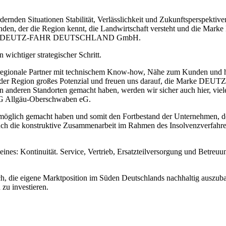
rdernden Situationen Stabilität, Verlässlichkeit und Zukunftsperspek
 gefunden, der die Region kennt, die Landwirtschaft versteht und die 
er SAME DEUTZ-FAHR DEUTSCHLAND GmbH.
wichtiger strategischer Schritt.
 regionale Partner mit technischem Know-how, Nähe zum Kunden und h
 der Region großes Potenzial und freuen uns darauf, die Marke DEUT
n anderen Standorten gemacht haben, werden wir sicher auch hier
 BAG Allgäu-Oberschwaben eG.
it möglich gemacht haben und somit den Fortbestand der Unternehmen, d
 auch die konstruktive Zusammenarbeit im Rahmen des Insolvenzverfahre
nes: Kontinuität. Service, Vertrieb, Ersatzteilversorgung und Betreuun
 die eigene Marktposition im Süden Deutschlands nachhaltig auszubau
n zu investieren.