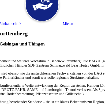
einbautechnik
Mieten
ürttemberg
 Geisingen und Uhingen
cherheit und weiteres Wachstum in Baden-Württemberg: Die BAG Allgä
ren befindlichen Händler SDF-Zentrum Schwarzwald-Baar-Hegau GmbH 
wird ebenso wie die angeschlossenen Fachwerkstätten von der BAG sow
e Partnerhändler und somit wertvolle regionale Strukturen erhalten.
zukunftsorientierte Weiterentwicklung der Region zu stellen. Kunden kö
n DEUTZ-FAHR, SAME und Lamborghini Trattori verlassen. Als Spezial
äte, Bodenbearbeitung, Pflanzenschutz und Gülletechnik.
g bestehender Standorte – sie ist ein klares Bekenntnis zur Region, 