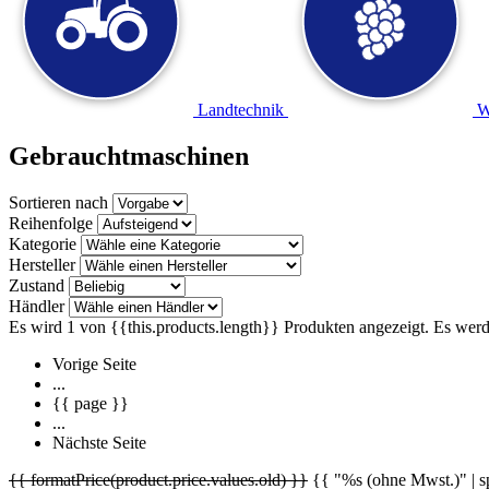
Landtechnik
W
Gebrauchtmaschinen
Sortieren nach
Reihenfolge
Kategorie
Hersteller
Zustand
Händler
Es wird 1 von {{this.products.length}} Produkten angezeigt.
Es werd
Vorige Seite
...
{{ page }}
...
Nächste Seite
{{ formatPrice(product.price.values.old) }}
{{ "%s (ohne Mwst.)" | sp