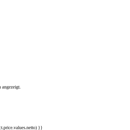
 angezeigt.
t.price.values.netto) }}