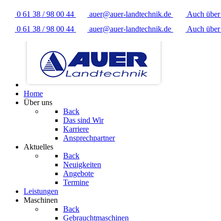
0 61 38 / 98 00 44
auer@auer-landtechnik.de
Auch übe
0 61 38 / 98 00 44
auer@auer-landtechnik.de
Auch übe
Home
Über uns
Back
Das sind Wir
Karriere
Ansprechpartner
Aktuelles
Back
Neuigkeiten
Angebote
Termine
Leistungen
Maschinen
Back
Gebrauchtmaschinen