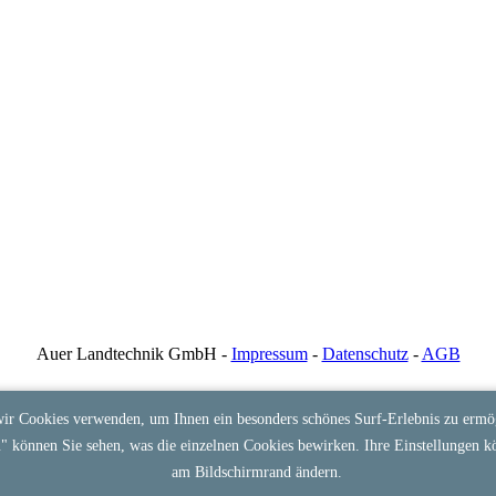
Auer Landtechnik GmbH -
Impressum
-
Datenschutz
-
AGB
ir Cookies verwenden, um Ihnen ein besonders schönes Surf-Erlebnis zu ermög
n
" können Sie sehen, was die einzelnen Cookies bewirken. Ihre Einstellungen k
am Bildschirmrand ändern.