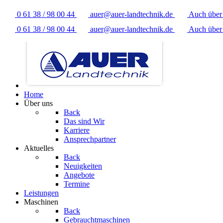
0 61 38 / 98 00 44
auer@auer-landtechnik.de
Auch übe
0 61 38 / 98 00 44
auer@auer-landtechnik.de
Auch übe
Home
Über uns
Back
Das sind Wir
Karriere
Ansprechpartner
Aktuelles
Back
Neuigkeiten
Angebote
Termine
Leistungen
Maschinen
Back
Gebrauchtmaschinen