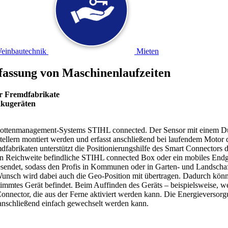
einbautechnik
Mieten
fassung von Maschinenlaufzeiten
r Fremdfabrikate
kkugeräten
 Flottenmanagement-Systems STIHL connected. Der Sensor mit einem Du
lern montiert werden und erfasst anschließend bei laufendem Motor de
abrikaten unterstützt die Positionierungshilfe des Smart Connectors da
n Reichweite befindliche STIHL connected Box oder ein mobiles Endger
esendet, sodass den Profis in Kommunen oder in Garten- und Landscha
unsch wird dabei auch die Geo-Position mit übertragen. Dadurch könn
timmtes Gerät befindet. Beim Auffinden des Geräts – beispielsweise, 
nector, die aus der Ferne aktiviert werden kann. Die Energieversorgu
 anschließend einfach gewechselt werden kann.