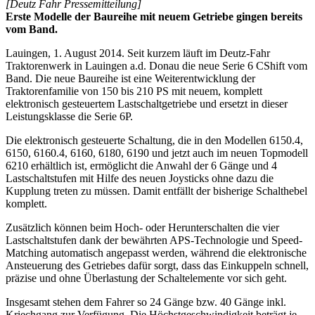
[Deutz Fahr Pressemitteilung]
Erste Modelle der Baureihe mit neuem Getriebe gingen bereits
vom Band.
Lauingen, 1. August 2014. Seit kurzem läuft im Deutz-Fahr
Traktorenwerk in Lauingen a.d. Donau die neue Serie 6 CShift vom
Band. Die neue Baureihe ist eine Weiterentwicklung der
Traktorenfamilie von 150 bis 210 PS mit neuem, komplett
elektronisch gesteuertem Lastschaltgetriebe und ersetzt in dieser
Leistungsklasse die Serie 6P.
Die elektronisch gesteuerte Schaltung, die in den Modellen 6150.4,
6150, 6160.4, 6160, 6180, 6190 und jetzt auch im neuen Topmodell
6210 erhältlich ist, ermöglicht die Anwahl der 6 Gänge und 4
Lastschaltstufen mit Hilfe des neuen Joysticks ohne dazu die
Kupplung treten zu müssen. Damit entfällt der bisherige Schalthebel
komplett.
Zusätzlich können beim Hoch- oder Herunterschalten die vier
Lastschaltstufen dank der bewährten APS-Technologie und Speed-
Matching automatisch angepasst werden, während die elektronische
Ansteuerung des Getriebes dafür sorgt, dass das Einkuppeln schnell,
präzise und ohne Überlastung der Schaltelemente vor sich geht.
Insgesamt stehen dem Fahrer so 24 Gänge bzw. 40 Gänge inkl.
Kriechgang zur Verfügung. Die Höchstgeschwindigkeit beträgt je