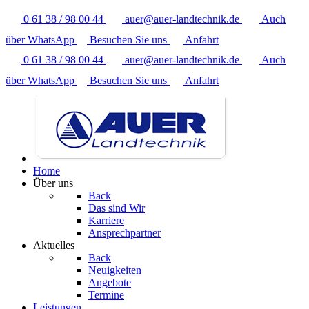
0 61 38 / 98 00 44
auer@auer-landtechnik.de
Auch
über WhatsApp
Besuchen Sie uns
Anfahrt
0 61 38 / 98 00 44
auer@auer-landtechnik.de
Auch
über WhatsApp
Besuchen Sie uns
Anfahrt
Home
Über uns
Back
Das sind Wir
Karriere
Ansprechpartner
Aktuelles
Back
Neuigkeiten
Angebote
Termine
Leistungen