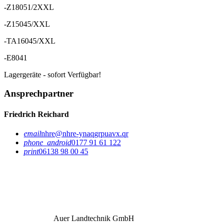
-Z18051/2XXL
-Z15045/XXL
-TA16045/XXL
-E8041
Lagergeräte - sofort Verfügbar!
Ansprechpartner
Friedrich Reichard
email
nhre@nhre-ynaqgrpuavx.qr
phone_android
0177 91 61 122
print
06138 98 00 45
Auer Landtechnik GmbH