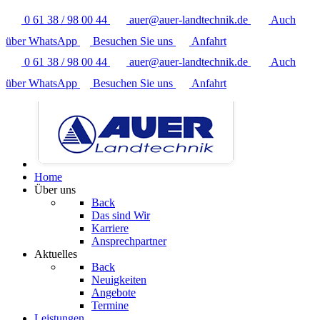
0 61 38 / 98 00 44
auer@auer-landtechnik.de
Auch
über WhatsApp
Besuchen Sie uns
Anfahrt
0 61 38 / 98 00 44
auer@auer-landtechnik.de
Auch
über WhatsApp
Besuchen Sie uns
Anfahrt
Home
Über uns
Back
Das sind Wir
Karriere
Ansprechpartner
Aktuelles
Back
Neuigkeiten
Angebote
Termine
Leistungen