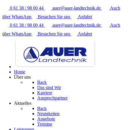
0 61 38 / 98 00 44
auer@auer-landtechnik.de
Auch
über WhatsApp
Besuchen Sie uns
Anfahrt
0 61 38 / 98 00 44
auer@auer-landtechnik.de
Auch
über WhatsApp
Besuchen Sie uns
Anfahrt
Home
Über uns
Back
Das sind Wir
Karriere
Ansprechpartner
Aktuelles
Back
Neuigkeiten
Angebote
Termine
Leistungen